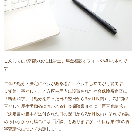
こんにちは♪京都の女性社労士、年金相談オフィスKAJUの木村で
す。
年金の処分・決定に不服がある場合、不服申し立てが可能です。
まず第一審として、地方厚生局内に設置された社会保険審査官に
「審査請求」（処分を知った日の翌日から3ヶ月以内）、次に第2
審として厚生労働省におかれる社会保険審査会に「再審査請求」
（決定書の謄本が送付された日の翌日から2か月以内）それでも認
められなかった場合には「訴訟」もありますが、今日は第2審の再
審査請求についてお話します。