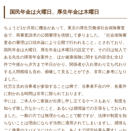
国民年金は火曜日、厚生年金は木曜日
ちょうど1か月前に機会があって、東京の厚生労働省社会保険審査
会で、再審査請求の公開審理を傍聴して参りました。「社会保険審
査会の審理は口頭弁論により公開で行われること」とされており、
国民年金は火曜日、厚生年金は木曜日の設定です。その日は知人で
ある先生の障害年金案件と、ほか健康保険に関する内容含む全12
件で午後から夕方まで半日がかり。関係者が入れ替わり立ち代わり
する人間模様も含め、俯瞰して見ることができ、非常に参考になり
ました。
社労士含め当事者が参加することは稀で、当事者不在の中、各案件
に割かれる時間は非常に限られております。
中には、ご本人やご家族が出席し申し立てるケースもあり、制度を
知らず致し方なかったこと、あるいは感情論での主張をしておられ
ました。一般の方では無理からぬことで酷ですが、法律や制度を知
らないことは理由にならず当然に適用されてしまいますし、感情も
ごく微量のスパイスにはなっても、あくまで認定結果を覆すしっか